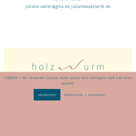
juliane.vatter@gmx.de
julianewaesserle.de
COOKIES I Wir verwenden Cookies, damit unsere Seite reibungslos läuft und schön
aussieht.
akzeptieren
Datenschutz I
Impressum
Hauptstraße 80
79787 Lauchringen
+ 49 (0) 7741 809 841
info@holzwurm-hatwas.de
www.holzwurm-hatwas.de